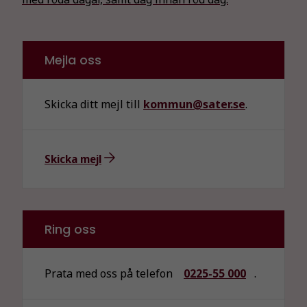
Mejla oss
Skicka ditt mejl till
kommun@sater.se
.
Skicka mejl
Ring oss
Prata med oss på telefon
0225-55 000
.