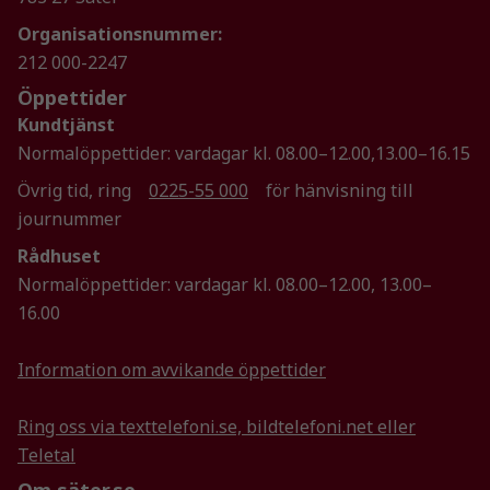
Statistik
Organisationsnummer:
För att vi ska
212 000-2247
kunna
Öppettider
förbättra
Kundtjänst
hemsidans
Normalöppettider: vardagar kl. 08.00–12.00,13.00–16.15
funktionalitet
och
Övrig tid, ring
0225-55 000
för hänvisning till
uppbyggnad,
journummer
baserat på
hur
Rådhuset
hemsidan
Normalöppettider: vardagar kl. 08.00–12.00, 13.00–
används.
16.00
Information om avvikande öppettider
Upplevelse
För att vår
hemsida ska
Ring oss via texttelefoni.se, bildtelefoni.net eller
prestera så
Teletal
bra som
Om säter.se