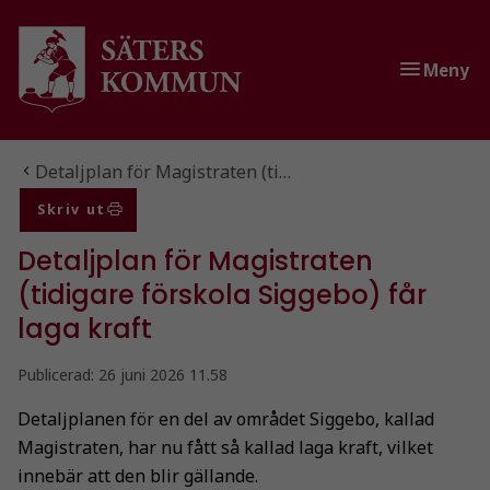
Gå till innehåll
Gå till huvudmeny
Meny
Du är här:
Detaljplan för Magistraten (ti…
Skriv ut
Detaljplan för Magistraten
(tidigare förskola Siggebo) får
laga kraft
Publicerad:
26 juni 2026 11.58
Detaljplanen för en del av området Siggebo, kallad
Magistraten, har nu fått så kallad laga kraft, vilket
innebär att den blir gällande.