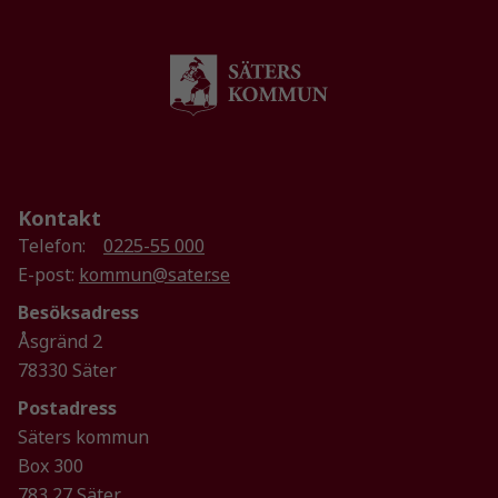
Kontakt
Telefon:
0225-55 000
Nödvändiga
E-post:
kommun@sater.se
Dessa kakor
går inte att
Besöksadress
välja bort. De
Åsgränd 2
behövs för
78330 Säter
att hemsidan
över huvud
Postadress
taget ska
Säters kommun
fungera.
Box 300
783 27 Säter