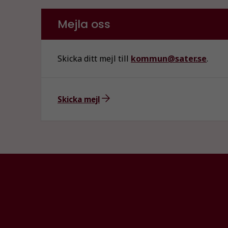
Mejla oss
Skicka ditt mejl till
kommun@sater.se
.
Skicka mejl