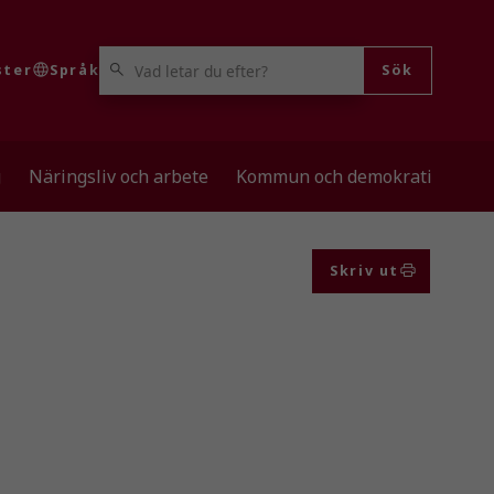
VAD LETAR DU EFTER?
ster
Språk
Sök
g
Näringsliv och arbete
Kommun och demokrati
Skriv ut