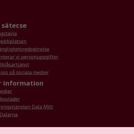
säter.se
gstavla
ebbplatsen
änglighetsredogörelse
nterar vi personuppgifter
lblåsartjänst
 oss på sociala medier
 information
medier
rbostäder
ningstjänsten Dala Mitt
 Dalarna