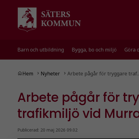
Gå till innehåll
Gå till huvudmeny
Barn och utbildning
Bygga, bo och miljö
Göra 
Du är här:
Hem
Nyheter
Arbete pågår för tryggare traf
Arbete pågår för tr
trafikmiljö vid Mur
Publicerad:
20 maj 2026 09.02