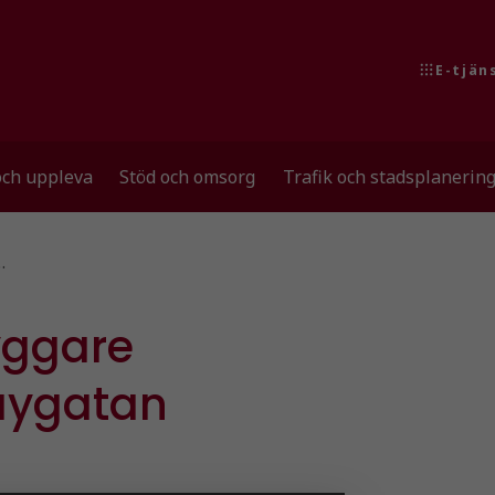
E-tjän
och uppleva
Stöd och omsorg
Trafik och stadsplanerin
…
yggare
raygatan