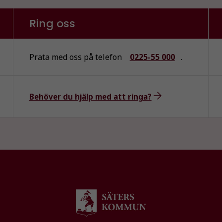
Ring oss
Prata med oss på telefon
0225-55 000
.
Behöver du hjälp med att ringa?
Nödvändiga
Dessa kakor
går inte att
välja bort. De
behövs för
att hemsidan
över huvud