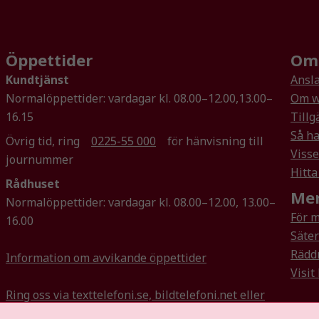
taget ska
fungera.
Öppettider
Om 
Statistik
Kundtjänst
Ansla
För att vi ska
Normalöppettider: vardagar kl. 08.00–12.00,13.00–
Om w
kunna
16.15
Tillg
förbättra
Så ha
hemsidans
Övrig tid, ring
0225-55 000
för hänvisning till
Visse
funktionalitet
journummer
och
Hitta
Rådhuset
uppbyggnad,
Mer
baserat på
Normalöppettider: vardagar kl. 08.00–12.00, 13.00–
hur
För 
16.00
hemsidan
Säte
används.
Rädd
Information om avvikande öppettider
Visit
Ring oss via texttelefoni.se, bildtelefoni.net eller
Upplevelse
Teletal
För att vår