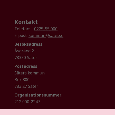
Kontakt
Telefon:
0225-55 000
E-post:
kommun@sater.se
Besöksadress
Åsgränd 2
78330 Säter
Postadress
Säters kommun
Box 300
783 27 Säter
Organisationsnummer:
212 000-2247