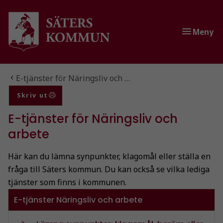
Gå till innehåll
Gå till huvudmeny
Meny
Du är här:
E-tjänster för Näringsliv och …
Skriv ut
E-tjänster för Näringsliv och
arbete
Här kan du lämna synpunkter, klagomål eller ställa en
fråga till Säters kommun. Du kan också se vilka lediga
tjänster som finns i kommunen.
E-tjänster Näringsliv och arbete