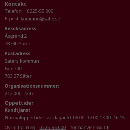
Kontakt
Telefon:
0225-55 000
E-post:
kommun@sater.se
Besöksadress
Åsgränd 2
Nödvändiga
78330 Säter
Dessa kakor
Postadress
går inte att
välja bort. De
Säters kommun
behövs för
Box 300
att hemsidan
783 27 Säter
över huvud
taget ska
Organisationsnummer:
fungera.
212 000-2247
Öppettider
Kundtjänst
Statistik
Normalöppettider: vardagar kl. 08.00–12.00,13.00–16.15
För att vi ska
kunna
Övrig tid, ring
0225-55 000
för hänvisning till